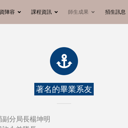
資陣容
課程資訊
師生成果
招生訊息
著名的畢業系友
局副分局長楊坤明