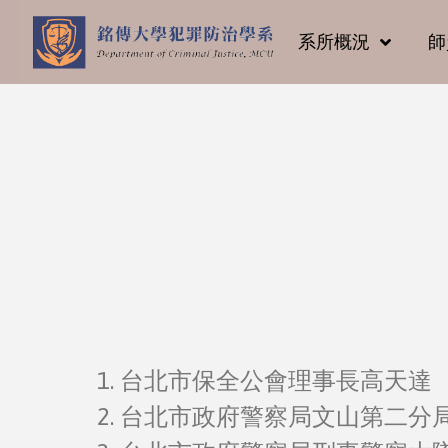
系所概況
師
台北市保全公會理事長高天達
台北市政府警察局文山第二分