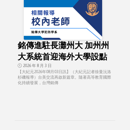
銘傳進駐長灘州大 加州州
大系統首迎海外大學設點
2026 年 8 月 3 日
【大紀元2026年08月03日訊】（大紀元記者徐曼沅洛
杉磯報導）台美交流再啟新篇章。隨著高等教育國際
化持續發展，台灣銘傳