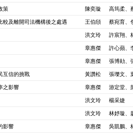
政策
陳奕璇
高筠柔、
比較及離開司法機構後之處遇
王伯頎
蔡宛育、
洪文玲
許宸翔、
章惠傑
許心蘋、
章惠傑
張博勛、
民互信的挑戰
黃讚松
張瓅文、
率之影響
章惠傑
游定堂、
洪文玲
楊采婕
洪文玲
林妤璇、
的影響
章惠傑
吳凱鵬、