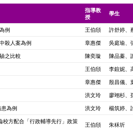
指導教
學生
授
為例
王伯頎
許舒婷、
國中殺人案為例
章惠傑
吳庭瑜、
驗之比較
陳奕璇
陳品蓁、
王伯頎
李鍹妮、
章惠傑
殷昌儀、
洪文玲
廖翊杉、
病患為例
洪文玲
楊筑婷、
論校方配合「行政輔導先行」政策
王伯頎
朱秝圻