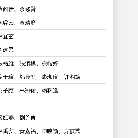
蔡鈞伊、余修賢
包睿云、黃靖庭
林宜玄
李建民
張祐維、張淯棋、徐楷婷
葉于瑄、鄭曼奕、康珈瑄、許湘筠
彭子讓、林冠佑、賴科逢
廖妘蓁、劉芳言
林禹安、黃嘉福、陳映諭、方苡喬