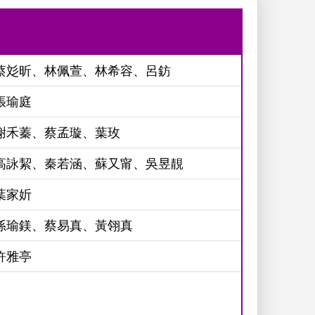
蔡彣昕、林佩萱、林希容、呂鈁
張瑜庭
謝禾蓁、蔡孟璇、葉玫
高詠絜、秦若涵、蘇又甯、吳昱靚
葉家妡
孫瑜鎂、蔡易真、黃翎真
許雅亭