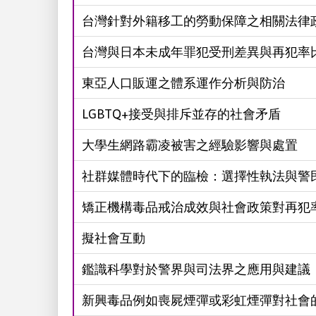
台灣針對外籍移工的勞動保障之相關法律
台灣與日本未成年罪犯受刑差異與再犯率
東亞人口販運之體系運作分析與防治
LGBTQ+接受與排斥並存的社會矛盾
大學生網路霸凌被害之經驗影響與處置
社群媒體時代下的臨檢：選擇性執法與警
矯正機構毒品戒治成效與社會政策對再犯
擬社會互動
鑑識科學對於警界與司法界之應用與建議
新興毒品例如喪屍煙彈或彩虹煙彈對社會