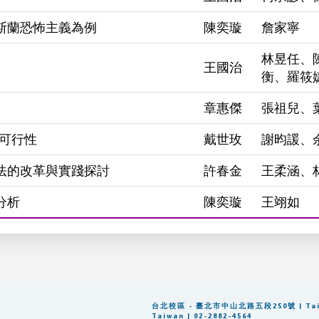
斯蘭恐怖主義為例
陳奕璇
詹家寧
林昱任、
王國治
衡、羅筱
章惠傑
張祖兒、
可行性
戴世玫
謝昀諼、
法的改革與實踐探討
許春金
王柔涵、
分析
陳奕璇
王翊如
台北校區 - 臺北市中山北路五段250號 | Taipei: 
Taiwan | 02-2882-4564