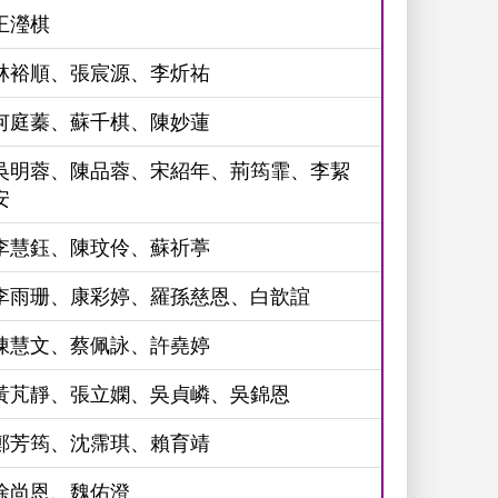
王瀅棋
林裕順、張宸源、李炘祐
何庭蓁、蘇千棋、陳妙蓮
吳明蓉、陳品蓉、宋紹年、荊筠霏、李絜
安
李慧鈺、陳玟伶、蘇祈葶
李雨珊、康彩婷、羅孫慈恩、白歆誼
陳慧文、蔡佩詠、許堯婷
黃芃靜、張立嫻、吳貞嶙、吳錦恩
鄭芳筠、沈霈琪、賴育靖
徐尚恩、魏佑澄