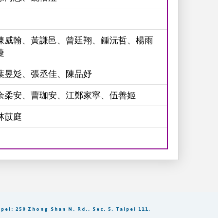
陳威翰、黃謙邑、曾廷翔、鍾沅哲、楊雨
婕
葉昱彣、張丞佳、陳品妤
余柔安、曹珈安、江鄭家寧、伍善姬
林苡庭
250 Zhong Shan N. Rd., Sec. 5, Taipei 111,