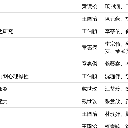
黃讚松
項羽涵、
王國治
陳元豪、
之研究
王伯頎
李亭依、
李宗倫、
章惠傑
安、葉庭
章惠傑
賴藝鑫、
力到心理操控
王伯頎
沈珈伃、
服務
戴世玫
江艾玲、
壓力
戴世玫
張意欣、
王國治
林玟妤、
王國治
柯宗諺、