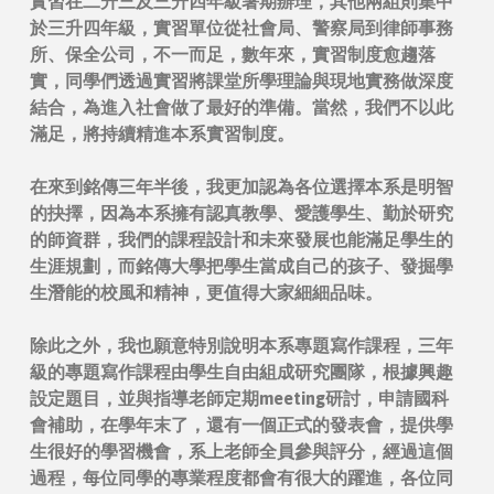
實習在二升三及三升四年級暑期辦理，其他兩組則集中
於三升四年級，實習單位從社會局、警察局到律師事務
所、保全公司，不一而足，數年來，實習制度愈趨落
實，同學們透過實習將課堂所學理論與現地實務做深度
結合，為進入社會做了最好的準備。當然，我們不以此
滿足，將持續精進本系實習制度。
在來到銘傳三年半後，我更加認為各位選擇本系是明智
的抉擇，因為本系擁有認真教學、愛護學生、勤於研究
的師資群，我們的課程設計和未來發展也能滿足學生的
生涯規劃，而銘傳大學把學生當成自己的孩子、發掘學
生潛能的校風和精神，更值得大家細細品味。
除此之外，我也願意特別說明本系專題寫作課程，三年
級的專題寫作課程由學生自由組成研究團隊，根據興趣
設定題目，並與指導老師定期meeting研討，申請國科
會補助，在學年末了，還有一個正式的發表會，提供學
生很好的學習機會，系上老師全員參與評分，經過這個
過程，每位同學的專業程度都會有很大的躍進，各位同