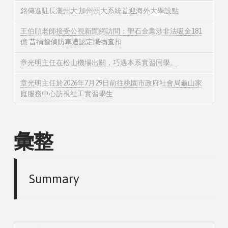
銘傳進駐長灘州大 加州州大系統首迎海外大學設點
王伯頎老師接受公視新聞網訪問：聖石金業涉非法吸金181
億 昔捐贈偵防車遭認定贓物查扣
章光明主任在松山機場出關，巧遇本系實習同學。
章光明主任於2026年7月29日前往桃園市政府社會局龜山家
庭服務中心訪視社工實習學生
彙整
Summary