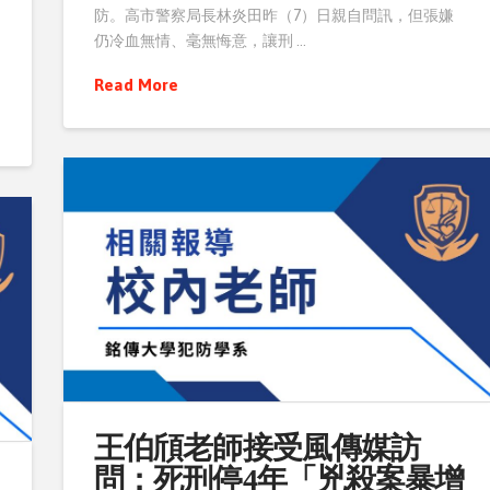
防。高市警察局長林炎田昨（7）日親自問訊，但張嫌
仍冷血無情、毫無悔意，讓刑 …
Read More
王伯頎老師接受風傳媒訪
問：死刑停4年「兇殺案暴增