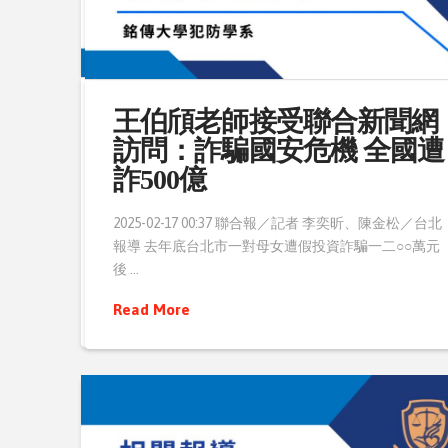
王伯頎老師接受八大民生新
王伯頎老師接受聯合新聞網
聞訪問：詐騙成國安危機 誆
訪問：詐騙國安危機 全國遭
投資貓空民宿
詐500億
台灣詐騙猖獗，手法層出不窮，現在又傳出新招數！新
2025-02-17 00:37 聯合報／記者 李奕昕、陳金松／台北
北市有名男子，日前誆稱要投資貓空民宿，邀約朋友一
報導 去年底台北市一對母女遭假投資詐騙一二○○萬元
起投資。朋友給了錢，沒想 …
後 …
Read More
Read More