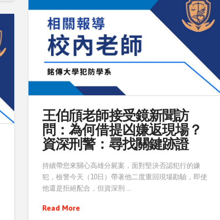
王伯頎老師接受鏡新聞訪
問：為何借提凶嫌返現場？
資深刑警：尋找關鍵跡證
持續帶您來關心高雄分屍案，面對堅決否認犯行的嫌
犯，檢警今天（10日）帶著他二度重回現場勘驗，即使
他還是拒絕配合，但資深刑 …
Read More