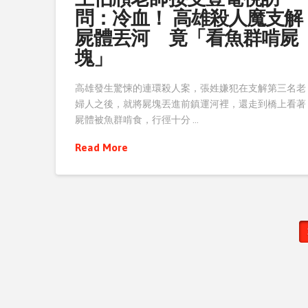
問：冷血！ 高雄殺人魔支解
屍體丟河 竟「看魚群啃屍
塊」
高雄發生驚悚的連環殺人案，張姓嫌犯在支解第三名老
婦人之後，就將屍塊丟進前鎮運河裡，還走到橋上看著
屍體被魚群啃食，行徑十分 …
Read More