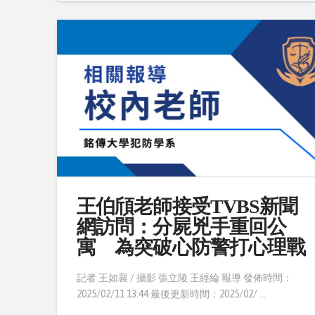
王伯頎老師接受TVBS新聞
網訪問：分屍兇手重回公
寓 為突破心防警打心理戰
記者 王如襄 / 攝影 張立陵 王經綸 報導 發佈時間：
2025/02/11 13:44 最後更新時間：2025/02/ …