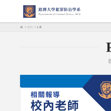
HOME
2025
2 月
B