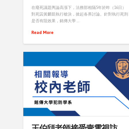
在廢死議題輿論高漲下，法務部相隔5年於昨（16日）
對死囚黃麟凱執行槍決，掀起各界討論。針對執行死刑
是否有阻效果，銘傳大學 …
Read More
王伯頎老師接受壹電視訪