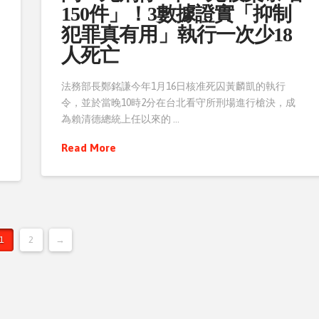
150件」！3數據證實「抑制
犯罪真有用」執行一次少18
人死亡
法務部長鄭銘謙今年1月16日核准死囚黃麟凱的執行
令，並於當晚10時2分在台北看守所刑場進行槍決，成
為賴清德總統上任以來的 …
Read More
1
2
→