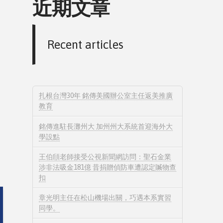
近期文章
Recent articles
扎根台灣30年 銘傳美國辦公室主任返美推廣
教育
銘傳進駐長灘州大 加州州大系統首迎海外大
學設點
王伯頎老師接受公視新聞網訪問：聖石金業
涉非法吸金181億 昔捐贈偵防車遭認定贓物查
扣
章光明主任在松山機場出關，巧遇本系實習
同學。