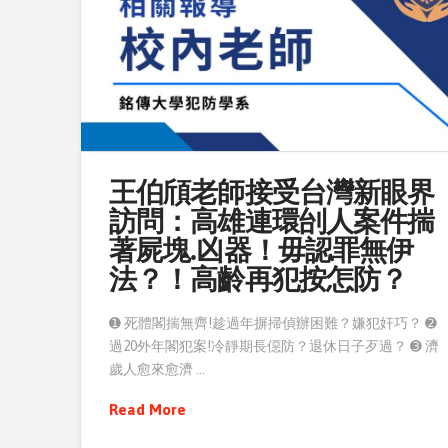
王伯頎老師接受台灣新眼界
訪問：高雄連環刣人案件揣
著屍塊.凶器！毋認罪無伊
法？！高齡再犯按怎防？
➊ 死體閣揣無齊!趁過年摒掃偵辦困難？嫌犯奸巧？ ➋
過20外年閣犯案!冷靜期長僫防？退休日子歹過？ ➌ 濟
歲人愈來愈濟 …
Read More