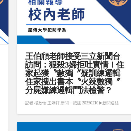
王伯頎老師接受三立新聞台
訪問：狠殺3婦拒吐實情！住
家起獲〝數獨〞疑訓練邏輯
住家搜出書本〝火辣數獨〞
分屍嫌練邏輯鬥法檢警？
記者 楊欣怡 王翊軒 新聞一把抓 20250210 ▶️新聞連結