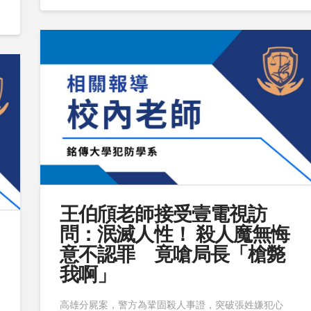
王伯頎老師接受壹電視訪
問：泯滅人性！ 殺人魔無悔
意不認罪 竟嗆局長「槍斃
我啊」
高雄分屍案，警方為鞏固殺人事證，突破張姓嫌犯心