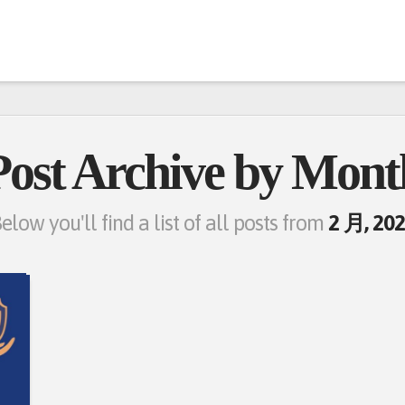
Post Archive by Mont
elow you'll find a list of all posts from
2 月, 20