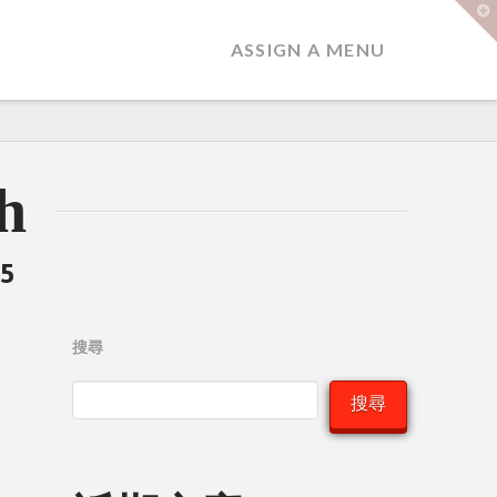
T
t
W
ASSIGN A MENU
h
25
搜尋
搜尋