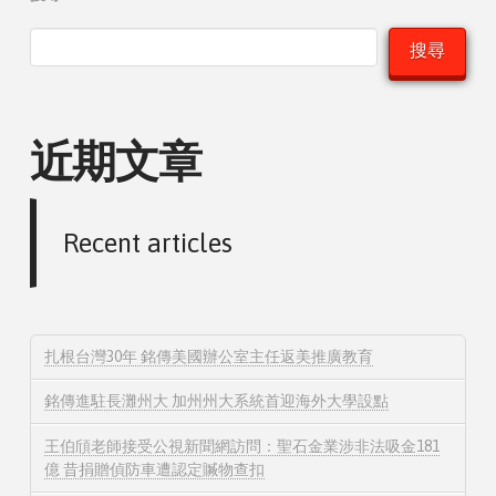
搜尋
近期文章
Recent articles
扎根台灣30年 銘傳美國辦公室主任返美推廣教育
銘傳進駐長灘州大 加州州大系統首迎海外大學設點
王伯頎老師接受公視新聞網訪問：聖石金業涉非法吸金181
億 昔捐贈偵防車遭認定贓物查扣