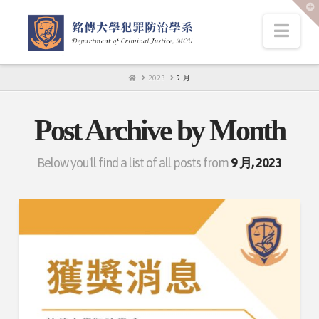
T
t
W
Nav
HOME
2023
9 月
Post Archive by Month
Below you'll find a list of all posts from
9 月, 2023