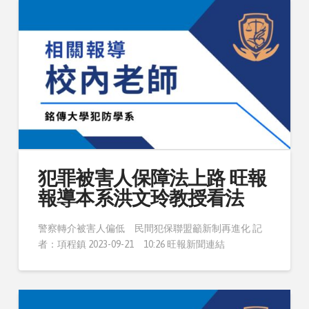
犯罪被害人保障法上路 旺報
報導本系洪文玲教授看法
警察轉介被害人偏低 民間犯保聯盟籲新制再進化 記
者：項程鎮 2023-09-21 10:26 旺報新聞連結