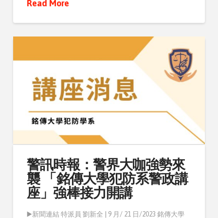
Read More
警訊時報：警界大咖強勢來
襲 「銘傳大學犯防系警政講
座」強棒接力開講
▶️新聞連結 特派員 劉新全 | 9 月/ 21 日/2023 銘傳大學