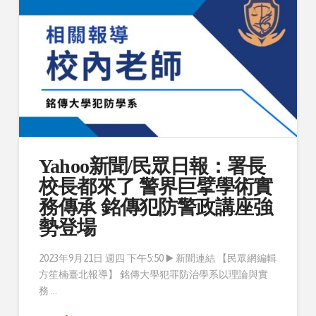
Yahoo新聞/民眾日報：署長
校長都來了 警界巨擘學術實
務傳承 銘傳犯防警政講座強
勢登場
2023年9月21日 週四 下午5:50 ▶️ 新聞連結 【民眾網編輯
方笙楠臺北報導】 銘傳大學犯罪防治學系以理論與實
務 …