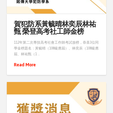
賀犯防系黃毓晴林奕辰林祐
甄 榮登高考社工師金榜
112年第二次專技高考社會工作師考試放榜，恭喜3位同
學金榜題名：黃毓晴（108級應屆）、林奕辰（108級應
屆、林祐甄（1 …
Read More