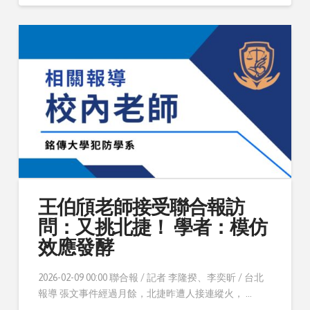
王伯頎老師接受聯合報訪
問：又挑北捷！ 學者：模仿
效應發酵
2026-02-09 00:00 聯合報 / 記者 李隆揆、李奕昕 / 台北
報導 張文事件經過月餘，北捷昨遭人接連縱火， …