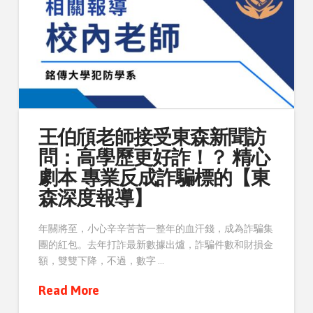
王伯頎老師接受東森新聞訪
問：高學歷更好詐！？ 精心
劇本 專業反成詐騙標的【東
森深度報導】
年關將至，小心辛辛苦苦一整年的血汗錢，成為詐騙集
團的紅包。去年打詐最新數據出爐，詐騙件數和財損金
額，雙雙下降，不過，數字 …
Read More