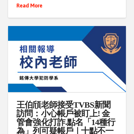
Read More
王伯頎老師接受TVBS新聞
訪問：小心帳戶被盯上! 金
管會強化打詐.點名「14種行
為」列可疑帳戶｜十點不一