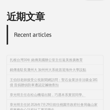
近期文章
Recent articles
扎根台灣30年 銘傳美國辦公室主任返美推廣教育
銘傳進駐長灘州大 加州州大系統首迎海外大學設點
王伯頎老師接受公視新聞網訪問：聖石金業涉非法吸金181
億 昔捐贈偵防車遭認定贓物查扣
章光明主任在松山機場出關，巧遇本系實習同學。
章光明主任於2026年7月29日前往桃園市政府社會局龜山家
庭服務中心訪視社工實習學生