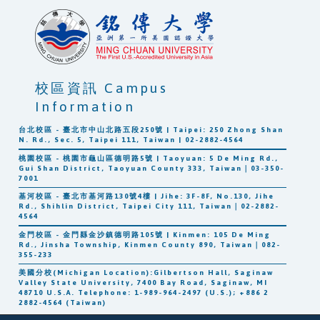
校區資訊 Campus
Information
台北校區 - 臺北市中山北路五段250號 | Taipei: 250 Zhong Shan
N. Rd., Sec. 5, Taipei 111, Taiwan | 02-2882-4564
桃園校區 - 桃園市龜山區德明路5號 | Taoyuan: 5 De Ming Rd.,
Gui Shan District, Taoyuan County 333, Taiwan｜03-350-
7001
基河校區 - 臺北市基河路130號4樓 | Jihe: 3F-8F, No.130, Jihe
Rd., Shihlin District, Taipei City 111, Taiwan｜02-2882-
4564
金門校區 - 金門縣金沙鎮德明路105號 | Kinmen: 105 De Ming
Rd., Jinsha Township, Kinmen County 890, Taiwan｜082-
355-233
美國分校(Michigan Location):Gilbertson Hall, Saginaw
Valley State University, 7400 Bay Road, Saginaw, MI
48710 U.S.A. Telephone: 1-989-964-2497 (U.S.); +886 2
2882-4564 (Taiwan)