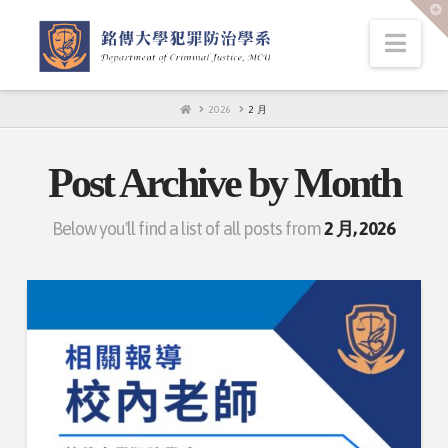
T
t
W
Nav
HOME
2026
2 月
Post Archive by Month
Below you'll find a list of all posts from
2 月, 2026