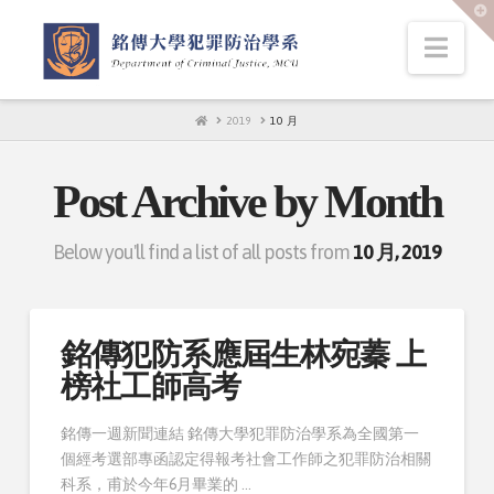
T
t
W
Nav
HOME
2019
10 月
Post Archive by Month
Below you'll find a list of all posts from
10 月, 2019
銘傳犯防系應屆生林宛蓁 上
榜社工師高考
銘傳一週新聞連結 銘傳大學犯罪防治學系為全國第一
個經考選部專函認定得報考社會工作師之犯罪防治相關
科系，甫於今年6月畢業的 …