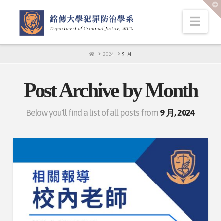
T
t
W
Nav
HOME
2024
9 月
Post Archive by Month
Below you'll find a list of all posts from
9 月, 2024