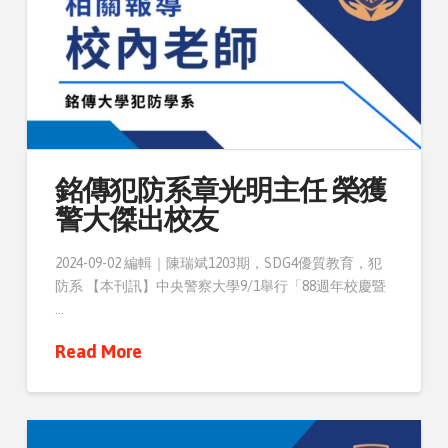
銘傳犯防系章光明主任 榮獲
警大傑出校友
2024-09-02 編輯｜陳瑞斌1203期，SDG4優質教育，犯
防系 【本刊訊】中央警察大學9/1舉行「88週年校慶暨
…
Read More