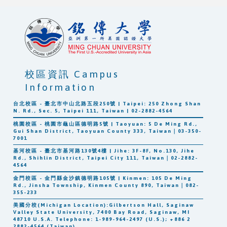
校區資訊 Campus
Information
台北校區 - 臺北市中山北路五段250號 | Taipei: 250 Zhong Shan
N. Rd., Sec. 5, Taipei 111, Taiwan | 02-2882-4564
桃園校區 - 桃園市龜山區德明路5號 | Taoyuan: 5 De Ming Rd.,
Gui Shan District, Taoyuan County 333, Taiwan｜03-350-
7001
基河校區 - 臺北市基河路130號4樓 | Jihe: 3F-8F, No.130, Jihe
Rd., Shihlin District, Taipei City 111, Taiwan｜02-2882-
4564
金門校區 - 金門縣金沙鎮德明路105號 | Kinmen: 105 De Ming
Rd., Jinsha Township, Kinmen County 890, Taiwan｜082-
355-233
美國分校(Michigan Location):Gilbertson Hall, Saginaw
Valley State University, 7400 Bay Road, Saginaw, MI
48710 U.S.A. Telephone: 1-989-964-2497 (U.S.); +886 2
2882-4564 (Taiwan)