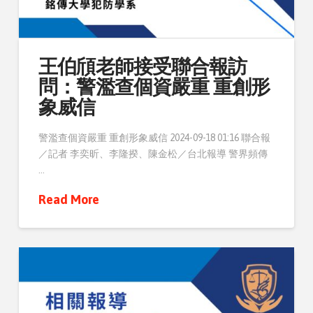
王伯頎老師接受聯合報訪
問：警濫查個資嚴重 重創形
象威信
警濫查個資嚴重 重創形象威信 2024-09-18 01:16 聯合報
／記者 李奕昕、李隆揆、陳金松／台北報導 警界頻傳
…
Read More