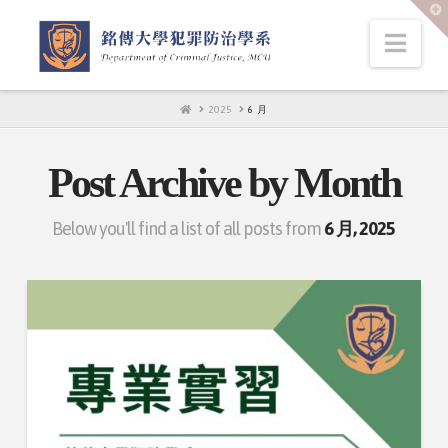
T
t
W
Nav
HOME
2025
6 月
Post Archive by Month
Below you'll find a list of all posts from
6 月, 2025