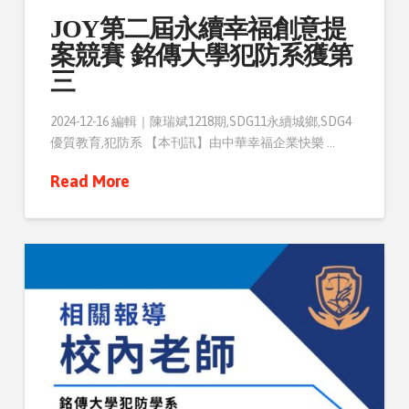
JOY第二屆永續幸福創意提
案競賽 銘傳大學犯防系獲第
三
2024-12-16 編輯｜陳瑞斌1218期,SDG11永續城鄉,SDG4
優質教育,犯防系 【本刊訊】由中華幸福企業快樂 …
Read More