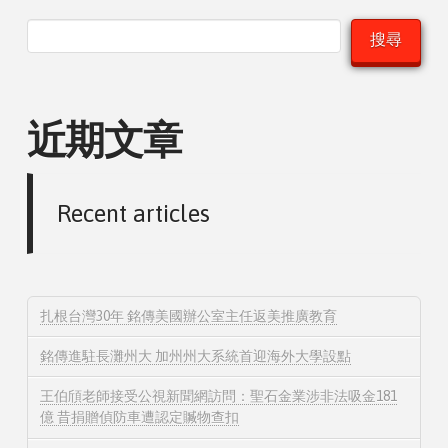
搜尋
近期文章
Recent articles
扎根台灣30年 銘傳美國辦公室主任返美推廣教育
銘傳進駐長灘州大 加州州大系統首迎海外大學設點
王伯頎老師接受公視新聞網訪問：聖石金業涉非法吸金181
億 昔捐贈偵防車遭認定贓物查扣