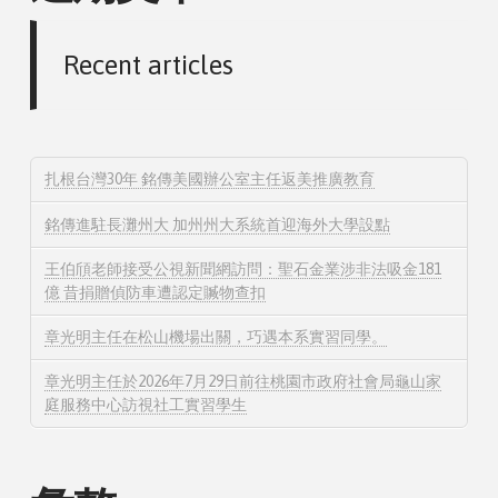
Recent articles
扎根台灣30年 銘傳美國辦公室主任返美推廣教育
銘傳進駐長灘州大 加州州大系統首迎海外大學設點
王伯頎老師接受公視新聞網訪問：聖石金業涉非法吸金181
億 昔捐贈偵防車遭認定贓物查扣
章光明主任在松山機場出關，巧遇本系實習同學。
章光明主任於2026年7月29日前往桃園市政府社會局龜山家
庭服務中心訪視社工實習學生