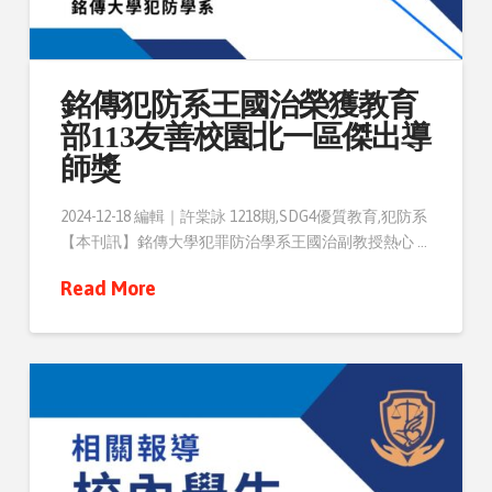
銘傳犯防系王國治榮獲教育
部113友善校園北一區傑出導
師獎
2024-12-18 編輯｜許棠詠 1218期,SDG4優質教育,犯防系
【本刊訊】銘傳大學犯罪防治學系王國治副教授熱心 …
Read More