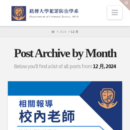
T
t
W
Nav
HOME
2024
12 月
Post Archive by Month
Below you'll find a list of all posts from
12 月, 2024