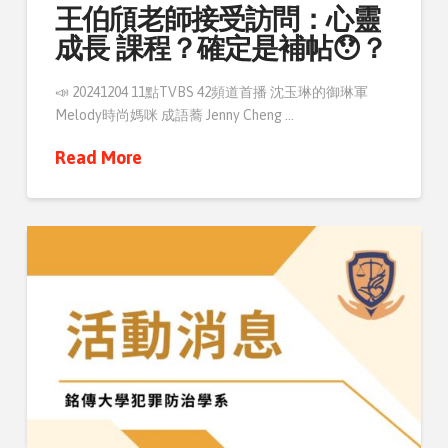
王伯頎老師接受訪問：心靈
成長 課程？確定是補帖😯？
📣 20241204 11點TVBS 42頻道首播 沈玉琳的御琳軍
Melody時尚媽咪 成語蕎 Jenny Cheng …
Read More