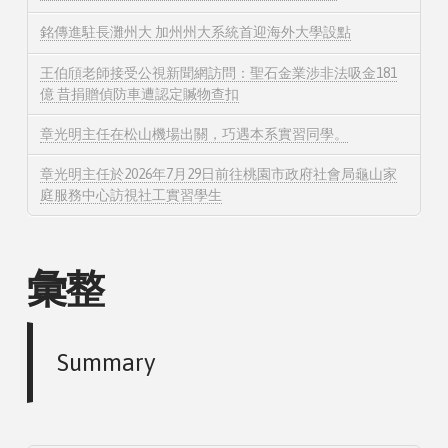
銘傳進駐長灘州大 加州州大系統首迎海外大學設點
王伯頎老師接受公視新聞網訪問：聖石金業涉非法吸金181
億 昔捐贈偵防車遭認定贓物查扣
章光明主任在松山機場出關，巧遇本系實習同學。
章光明主任於2026年7月29日前往桃園市政府社會局龜山家
庭服務中心訪視社工實習學生
彙整
Summary