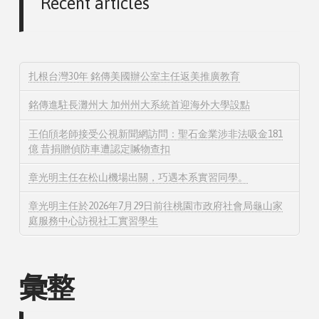
Recent articles
扎根台灣30年 銘傳美國辦公室主任返美推廣教育
銘傳進駐長灘州大 加州州大系統首迎海外大學設點
王伯頎老師接受公視新聞網訪問：聖石金業涉非法吸金181
億 昔捐贈偵防車遭認定贓物查扣
章光明主任在松山機場出關，巧遇本系實習同學。
章光明主任於2026年7月29日前往桃園市政府社會局龜山家
庭服務中心訪視社工實習學生
彙整