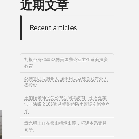
近期文章
Recent articles
扎根台灣30年 銘傳美國辦公室主任返美推廣
教育
銘傳進駐長灘州大 加州州大系統首迎海外大
學設點
王伯頎老師接受公視新聞網訪問：聖石金業
涉非法吸金181億 昔捐贈偵防車遭認定贓物查
扣
章光明主任在松山機場出關，巧遇本系實習
同學。