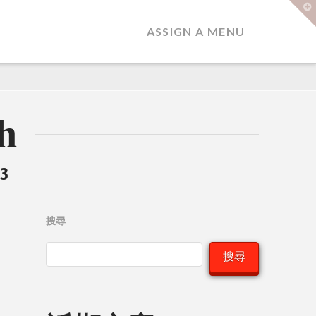
T
t
W
ASSIGN A MENU
h
23
搜尋
搜尋