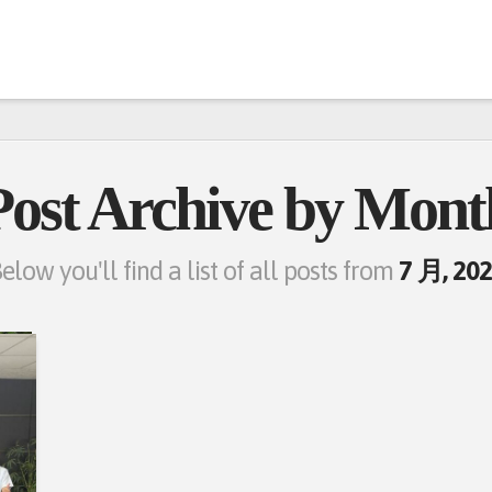
Post Archive by Mont
elow you'll find a list of all posts from
7 月, 20