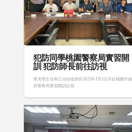
本系王伯頎老師 訪視法扶新
犯防同學桃園警察局實習開
竹分會實習學生
訓 犯防師長前往訪視
本王伯頎老師於2023年7月10日，前往法扶新竹分會訪
章光明主任與王伯頎老師於2023年7月3日共赴桃園市
視暑假實習學生
府警察局實習開訓訪視