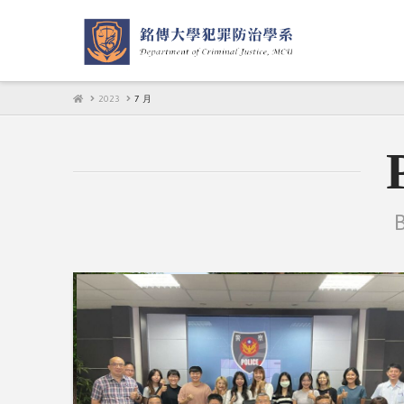
HOME
2023
7 月
B