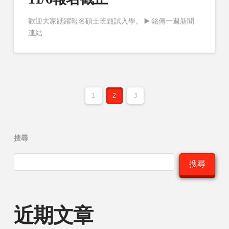
歡迎大家踴躍報名碩士班甄試入學。 ▶️ 銘傳一週新聞
連結
1
2
3
搜尋
搜尋
近期文章