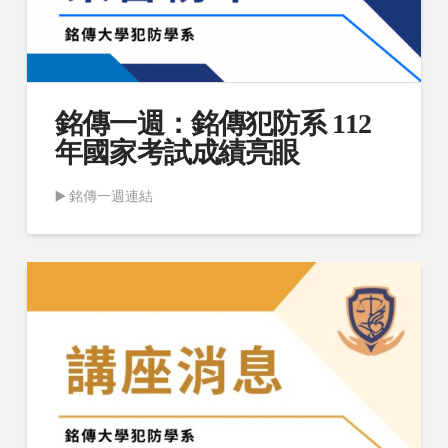
銘傳一週：銘傳犯防系 112
年國家考試成績亮眼
▶️ 銘傳一週連結