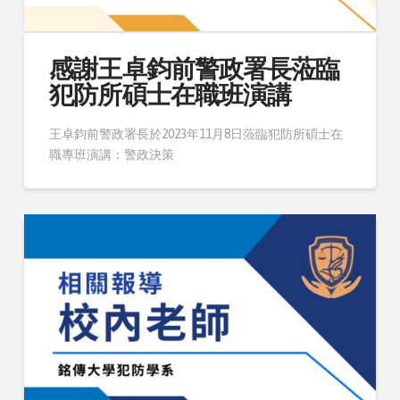
感謝王卓鈞前警政署長蒞臨
犯防所碩士在職班演講
王卓鈞前警政署長於2023年11月8日蒞臨犯防所碩士在
職專班演講：警政決策