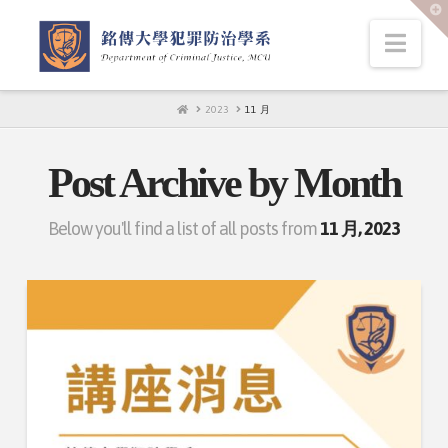
T
t
W
Nav
HOME
2023
11 月
Post Archive by Month
Below you'll find a list of all posts from
11 月, 2023