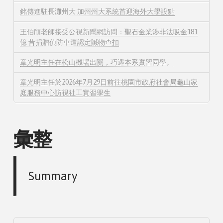
銘傳進駐長灘州大 加州州大系統首迎海外大學設點
王伯頎老師接受公視新聞網訪問：聖石金業涉非法吸金181
億 昔捐贈偵防車遭認定贓物查扣
章光明主任在松山機場出關，巧遇本系實習同學。
章光明主任於2026年7月29日前往桃園市政府社會局龜山家
庭服務中心訪視社工實習學生
彙整
Summary