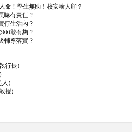
人命！學生無助！校安啥人顧？
長嘛有責任？
實佇生活內？
900敢有夠？
級輔導落實？
執行長）
）
起人）
教授）