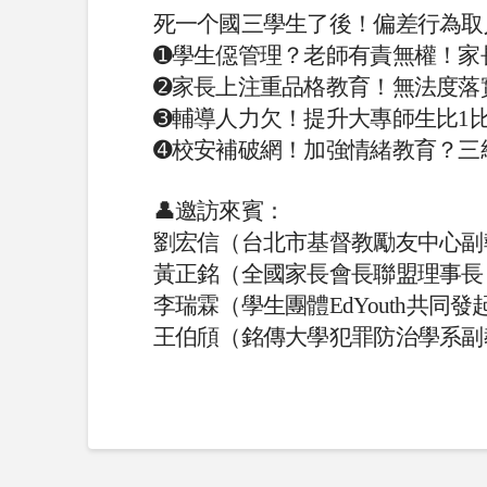
死一个國三學生了後！偏差行為取
➊學生僫管理？老師有責無權！家
➋家長上注重品格教育！無法度落
➌輔導人力欠！提升大專師生比1比
➍校安補破網！加強情緒教育？三
👤邀訪來賓：
劉宏信（台北市基督教勵友中心副
黃正銘（全國家長會長聯盟理事長
李瑞霖（學生團體EdYouth共同發
王伯頎（銘傳大學犯罪防治學系副