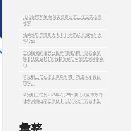
扎根台灣30年 銘傳美國辦公室主任返美推廣
教育
銘傳進駐長灘州大 加州州大系統首迎海外大
學設點
王伯頎老師接受公視新聞網訪問：聖石金業
涉非法吸金181億 昔捐贈偵防車遭認定贓物查
扣
章光明主任在松山機場出關，巧遇本系實習
同學。
章光明主任於2026年7月29日前往桃園市政府
社會局龜山家庭服務中心訪視社工實習學生
彙整