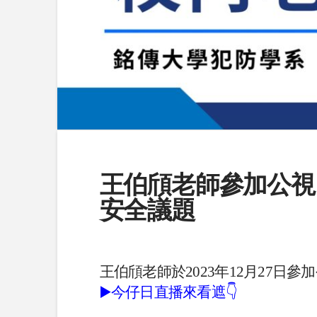
王伯頎老師參加公視
安全議題
王伯頎老師於2023年12月27日
▶️今仔日直播來看遮👇