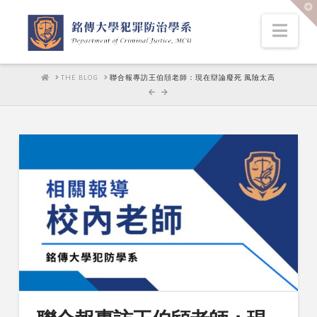
T
t
W
Nav
HOME
THE BLOG
聯合報專訪王伯頎老師：現在辯論廢死 風險太高