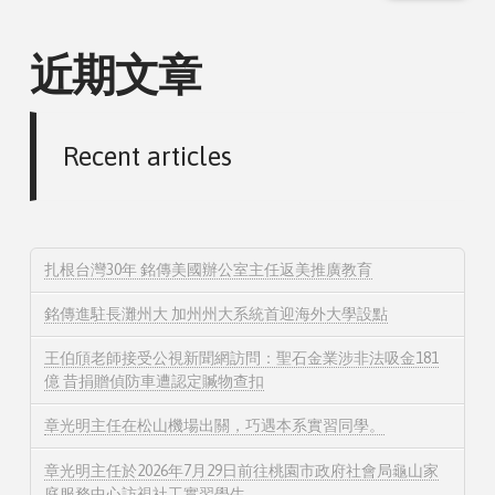
近期文章
Recent articles
扎根台灣30年 銘傳美國辦公室主任返美推廣教育
銘傳進駐長灘州大 加州州大系統首迎海外大學設點
王伯頎老師接受公視新聞網訪問：聖石金業涉非法吸金181
億 昔捐贈偵防車遭認定贓物查扣
章光明主任在松山機場出關，巧遇本系實習同學。
章光明主任於2026年7月29日前往桃園市政府社會局龜山家
庭服務中心訪視社工實習學生