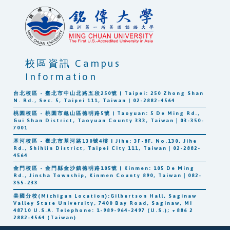
校區資訊 Campus
Information
台北校區 - 臺北市中山北路五段250號 | Taipei: 250 Zhong Shan
N. Rd., Sec. 5, Taipei 111, Taiwan | 02-2882-4564
桃園校區 - 桃園市龜山區德明路5號 | Taoyuan: 5 De Ming Rd.,
Gui Shan District, Taoyuan County 333, Taiwan｜03-350-
7001
基河校區 - 臺北市基河路130號4樓 | Jihe: 3F-8F, No.130, Jihe
Rd., Shihlin District, Taipei City 111, Taiwan｜02-2882-
4564
金門校區 - 金門縣金沙鎮德明路105號 | Kinmen: 105 De Ming
Rd., Jinsha Township, Kinmen County 890, Taiwan｜082-
355-233
美國分校(Michigan Location):Gilbertson Hall, Saginaw
Valley State University, 7400 Bay Road, Saginaw, MI
48710 U.S.A. Telephone: 1-989-964-2497 (U.S.); +886 2
2882-4564 (Taiwan)