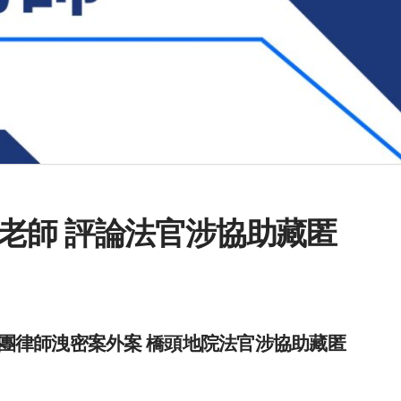
老師 評論法官涉協助藏匿
團律師洩密案外案 橋頭地院法官涉協助藏匿