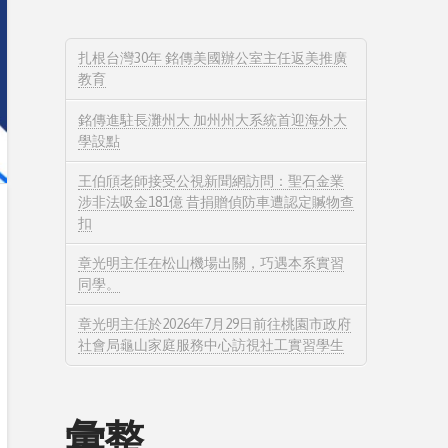
扎根台灣30年 銘傳美國辦公室主任返美推廣
教育
銘傳進駐長灘州大 加州州大系統首迎海外大
學設點
王伯頎老師接受公視新聞網訪問：聖石金業
涉非法吸金181億 昔捐贈偵防車遭認定贓物查
扣
章光明主任在松山機場出關，巧遇本系實習
同學。
章光明主任於2026年7月29日前往桃園市政府
社會局龜山家庭服務中心訪視社工實習學生
彙整