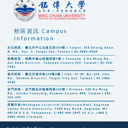
校區資訊 Campus
Information
台北校區 - 臺北市中山北路五段250號 | Taipei: 250 Zhong Shan
N. Rd., Sec. 5, Taipei 111, Taiwan | 02-2882-4564
桃園校區 - 桃園市龜山區德明路5號 | Taoyuan: 5 De Ming Rd.,
Gui Shan District, Taoyuan County 333, Taiwan｜03-350-
7001
基河校區 - 臺北市基河路130號4樓 | Jihe: 3F-8F, No.130, Jihe
Rd., Shihlin District, Taipei City 111, Taiwan｜02-2882-
4564
金門校區 - 金門縣金沙鎮德明路105號 | Kinmen: 105 De Ming
Rd., Jinsha Township, Kinmen County 890, Taiwan｜082-
355-233
美國分校(Michigan Location):Gilbertson Hall, Saginaw
Valley State University, 7400 Bay Road, Saginaw, MI
48710 U.S.A. Telephone: 1-989-964-2497 (U.S.); +886 2
2882-4564 (Taiwan)