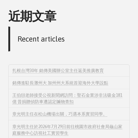
近期文章
Recent articles
扎根台灣30年 銘傳美國辦公室主任返美推廣教育
銘傳進駐長灘州大 加州州大系統首迎海外大學設點
王伯頎老師接受公視新聞網訪問：聖石金業涉非法吸金181
億 昔捐贈偵防車遭認定贓物查扣
章光明主任在松山機場出關，巧遇本系實習同學。
章光明主任於2026年7月29日前往桃園市政府社會局龜山家
庭服務中心訪視社工實習學生