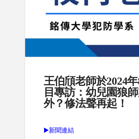
王伯頎老師於2024年
目專訪：幼兒園狼師
外？修法聲再起！
▶️新聞連結