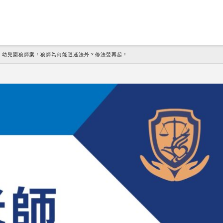
專訪：幼兒園狼師案！狼師為何能逍遙法外？修法聲再起！