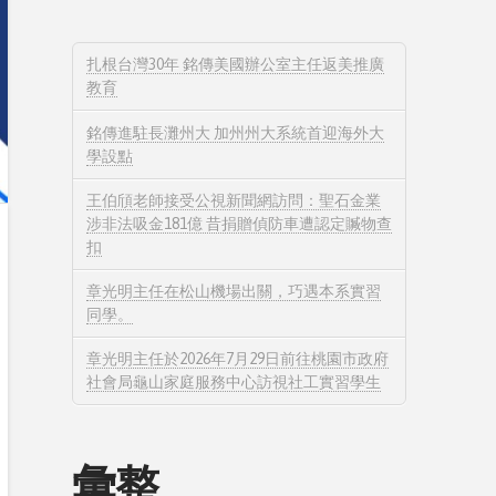
扎根台灣30年 銘傳美國辦公室主任返美推廣
教育
銘傳進駐長灘州大 加州州大系統首迎海外大
學設點
王伯頎老師接受公視新聞網訪問：聖石金業
涉非法吸金181億 昔捐贈偵防車遭認定贓物查
扣
章光明主任在松山機場出關，巧遇本系實習
同學。
章光明主任於2026年7月29日前往桃園市政府
社會局龜山家庭服務中心訪視社工實習學生
彙整