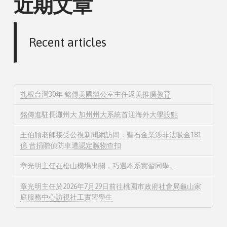
近期文章
Recent articles
扎根台灣30年 銘傳美國辦公室主任返美推廣教育
銘傳進駐長灘州大 加州州大系統首迎海外大學設點
王伯頎老師接受公視新聞網訪問：聖石金業涉非法吸金181
億 昔捐贈偵防車遭認定贓物查扣
章光明主任在松山機場出關，巧遇本系實習同學。
章光明主任於2026年7月29日前往桃園市政府社會局龜山家
庭服務中心訪視社工實習學生