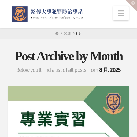
T
t
W
Nav
HOME
2025
8 月
Post Archive by Month
Below you'll find a list of all posts from
8 月, 2025