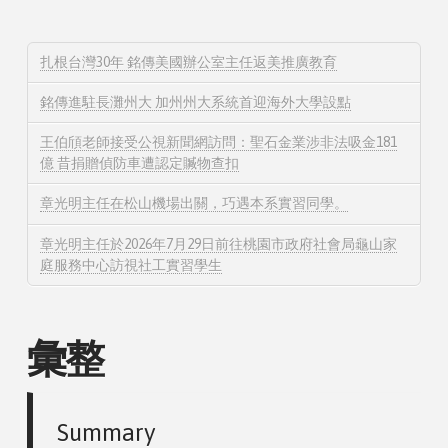
扎根台灣30年 銘傳美國辦公室主任返美推廣教育
銘傳進駐長灘州大 加州州大系統首迎海外大學設點
王伯頎老師接受公視新聞網訪問：聖石金業涉非法吸金181
億 昔捐贈偵防車遭認定贓物查扣
章光明主任在松山機場出關，巧遇本系實習同學。
章光明主任於2026年7月29日前往桃園市政府社會局龜山家
庭服務中心訪視社工實習學生
彙整
Summary