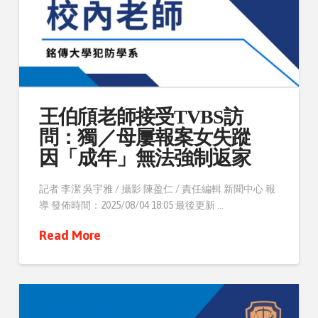
王伯頎老師接受TVBS訪
問：獨／母屢報案女失蹤
因「成年」無法強制返家
記者 李潔 吳宇雅 / 攝影 陳盈仁 / 責任編輯 新聞中心 報
導 發佈時間：2025/08/04 18:05 最後更新 …
Read More