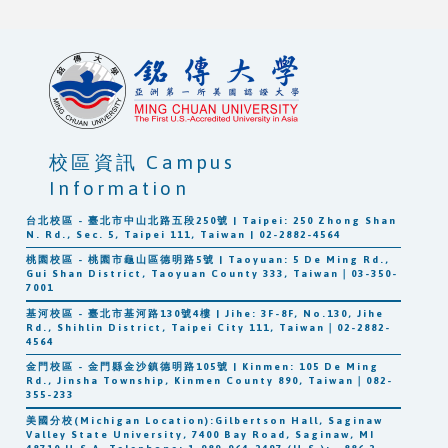
校區資訊 Campus
Information
台北校區 - 臺北市中山北路五段250號 | Taipei: 250 Zhong Shan
N. Rd., Sec. 5, Taipei 111, Taiwan | 02-2882-4564
桃園校區 - 桃園市龜山區德明路5號 | Taoyuan: 5 De Ming Rd.,
Gui Shan District, Taoyuan County 333, Taiwan｜03-350-
7001
基河校區 - 臺北市基河路130號4樓 | Jihe: 3F-8F, No.130, Jihe
Rd., Shihlin District, Taipei City 111, Taiwan｜02-2882-
4564
金門校區 - 金門縣金沙鎮德明路105號 | Kinmen: 105 De Ming
Rd., Jinsha Township, Kinmen County 890, Taiwan｜082-
355-233
美國分校(Michigan Location):Gilbertson Hall, Saginaw
Valley State University, 7400 Bay Road, Saginaw, MI