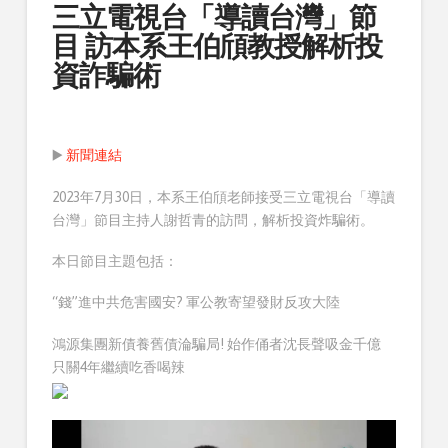
三立電視台「導讀台灣」節
目 訪本系王伯頎教授解析投
資詐騙術
▶️
新聞連結
2023年7月30日，本系王伯頎老師接受三立電視台「導讀
台灣」節目主持人謝哲青的訪問，解析投資炸騙術。
本日節目主題包括：
“錢”進中共危害國安? 軍公教寄望發財反攻大陸
鴻源集團新債養舊債淪騙局! 始作俑者沈長聲吸金千億
只關4年繼續吃香喝辣