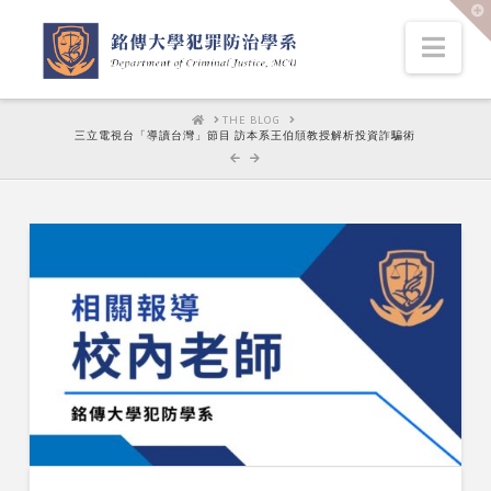
T
t
W
Nav
HOME
THE BLOG
三立電視台「導讀台灣」節目 訪本系王伯頎教授解析投資詐騙術