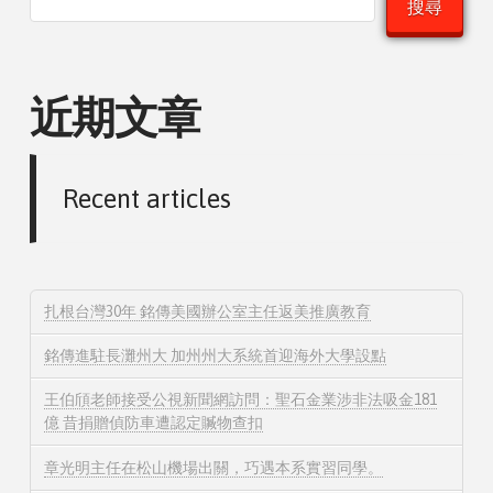
搜尋
近期文章
Recent articles
扎根台灣30年 銘傳美國辦公室主任返美推廣教育
銘傳進駐長灘州大 加州州大系統首迎海外大學設點
王伯頎老師接受公視新聞網訪問：聖石金業涉非法吸金181
億 昔捐贈偵防車遭認定贓物查扣
章光明主任在松山機場出關，巧遇本系實習同學。