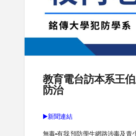
教育電台訪本系王伯
防治
▶️新聞連結
無毒•有我 預防學生網路涉毒及青