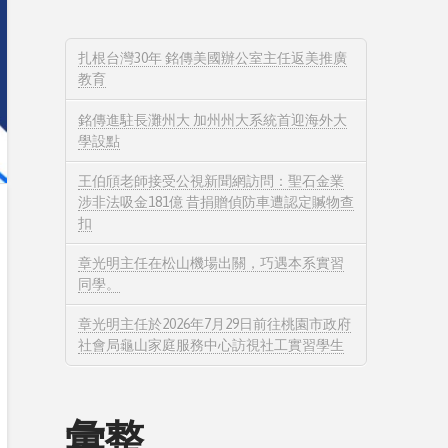
扎根台灣30年 銘傳美國辦公室主任返美推廣
教育
銘傳進駐長灘州大 加州州大系統首迎海外大
學設點
王伯頎老師接受公視新聞網訪問：聖石金業
涉非法吸金181億 昔捐贈偵防車遭認定贓物查
扣
章光明主任在松山機場出關，巧遇本系實習
同學。
章光明主任於2026年7月29日前往桃園市政府
社會局龜山家庭服務中心訪視社工實習學生
彙整