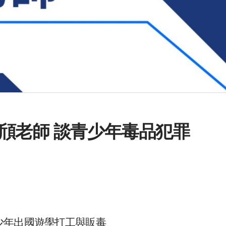
頎老師 談青少年毒品犯罪
少年出國遊學打工與販毒